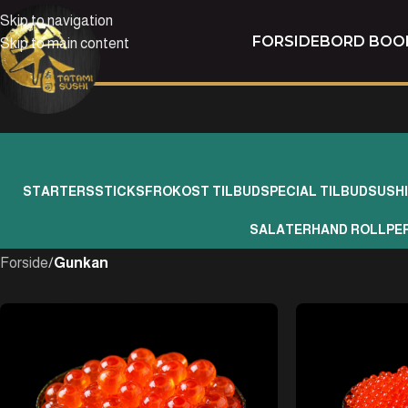
Skip to navigation
FORSIDE
BORD BOO
Skip to main content
STARTERS
STICKS
FROKOST TILBUD
SPECIAL TILBUD
SUSH
SALATER
HAND ROLL
PE
Forside
/
Gunkan