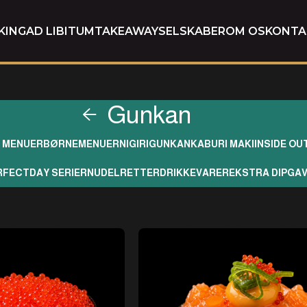
KING
AD LIBITUM
TAKEAWAY
SELSKABER
OM OS
KONTA
Gunkan
I MENUER
BØRNEMENUER
NIGIRI
GUNKAN
KABURI MAKI
INSIDE OU
RFECTDAY SERIER
NUDELRETTER
DRIKKEVARER
EKSTRA DIP
GA