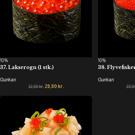
10%
10%
37. Lakserogn (1 stk.)
38. Flyvefisker
Gunkan
Gunkan
28,80
kr.
32,00
kr.
28,