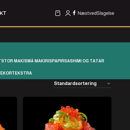
KT
Næstved
Slagelse
T
STOR MAKI
SMÅ MAKI
RISPAPIR
SASHIMI OG TATAR
VEKORT
EKSTRA