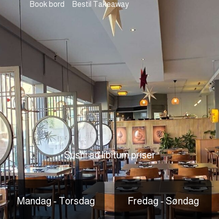
Book bord
Bestil Takeaway
Sushi ad libitum priser
Mandag - Torsdag
Fredag - Søndag