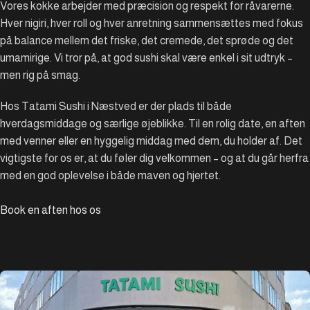
Vores kokke arbejder med præcision og respekt for råvarerne.
Hver nigiri, hver roll og hver anretning sammensættes med fokus
på balance mellem det friske, det cremede, det sprøde og det
umamirige. Vi tror på, at god sushi skal være enkel i sit udtryk –
men rig på smag.
Hos Tatami Sushi i Næstved er der plads til både
hverdagsmiddage og særlige øjeblikke. Til en rolig date, en aften
med venner eller en hyggelig middag med dem, du holder af. Det
vigtigste for os er, at du føler dig velkommen – og at du går herfra
med en god oplevelse i både maven og hjertet.
Book en aften hos os