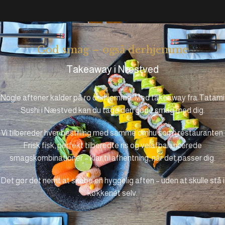
God smag – også derhjemme
Takeaway i Næstved
Nogle aftener kalder på ro derhjemme. Med takeaway fra Tatami
Sushi i Næstved kan du tage den gode smag med dig.
Vi tilbereder hver bestilling med samme omhu som i restauranten.
Frisk fisk, perfekt tilberedte ris og velafbalancerede
smagskombinationer – klar til afhentning, når det passer dig.
Det gør det nemt at skabe en hyggelig aften – uden at skulle stå i
køkkenet selv.