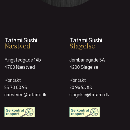
Tatami Sushi
Tatami Sushi
Næstved
Slagelse
Ringstedgade 14b
Jernbanegade 5A
4700 Næstved
4200 Slagelse
Kontakt
Kontakt
55 70 00 95
30 96 58 88
naestved@tatami.dk
slagelse@tatami.dk