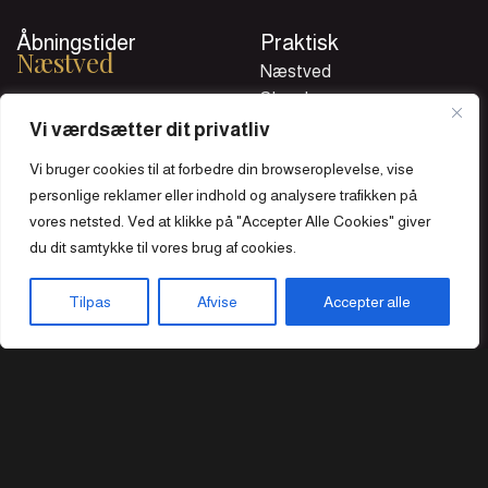
Åbningstider
Praktisk
Næstved
Næstved
Slagelse
Søndag - Torsdag
Handelsbetingelser
Vi værdsætter dit privatliv
11.30 - 21.30
Cookie og privatlivspolitik
Vi bruger cookies til at forbedre din browseroplevelse, vise
Fredag - Lørdag
Om Os
personlige reklamer eller indhold og analysere trafikken på
11.30 - 22.00
Kontakt
vores netsted. Ved at klikke på "Accepter Alle Cookies" giver
Job
Slagelse
du dit samtykke til vores brug af cookies.
Tilpas
Afvise
Accepter alle
Søndag - Torsdag
11.30 - 21.00
Forside
Bord Booking
Takeaway
Kurv
Menu
Fredag - Lørdag
11.30 - 21.30
Tatami Sushi Restaurant @ 2026 | Powered by
NemBestil ApS