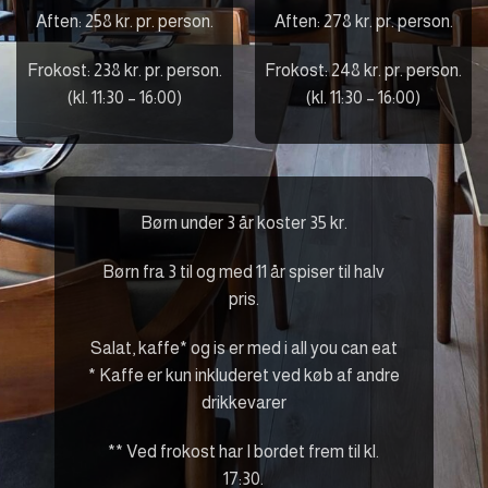
Aften: 258 kr. pr. person.
Aften: 278 kr. pr. person.
Frokost: 238 kr. pr. person.
Frokost: 248 kr. pr. person.
(kl. 11:30 – 16:00)
(kl. 11:30 – 16:00)
Børn under 3 år koster 35 kr.
Børn fra 3 til og med 11 år spiser til halv
pris.
Salat, kaffe* og is er med i all you can eat
* Kaffe er kun inkluderet ved køb af andre
drikkevarer
** Ved frokost har I bordet frem til kl.
17:30.