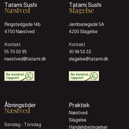
Tatami Sushi
Tatami Sushi
Næstved
Slagelse
Ringstedgade 14b
Jernbanegade 5A
4700 Næstved
4200 Slagelse
Kontakt
Kontakt
55 70 00 95
30 96 58 88
naestved@tatami.dk
slagelse@tatami.dk
Åbningstider
Praktisk
Næstved
Næstved
Slagelse
Søndag - Torsdag
Handelsbetingelser