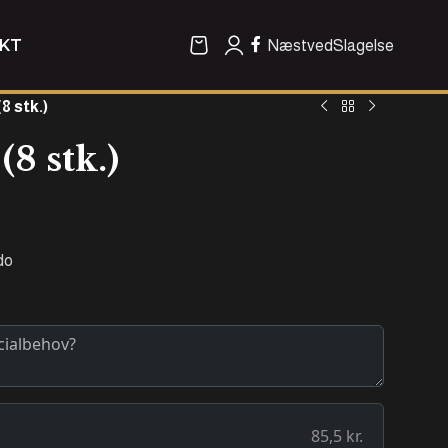
KT
Næstved
Slagelse
8 stk.)
(8 stk.)
do