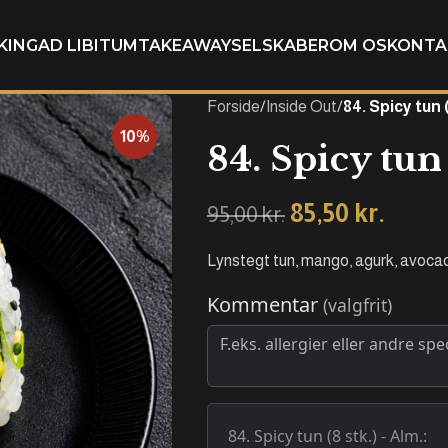
KING
AD LIBITUM
TAKEAWAY
SELSKABER
OM OS
KONTA
Forside
/
Inside Out
/
84. Spicy tun (
10%
84. Spicy tun 
85,50
kr.
95,00
kr.
Lynstegt tun, mango, agurk, avoca