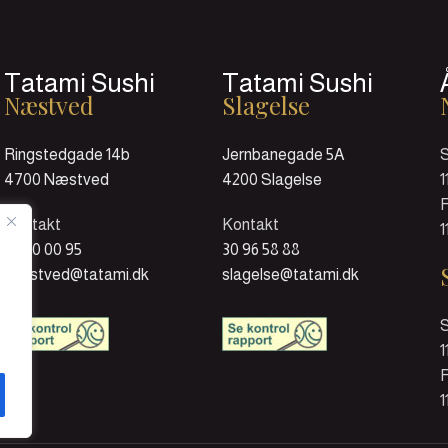
Tatami Sushi
Tatami Sushi
Næstved
Slagelse
Ringstedgade 14b
Jernbanegade 5A
4700 Næstved
4200 Slagelse
1
F
Kontakt
Kontakt
1
55 70 00 95
30 96 58 88
naestved@tatami.dk
slagelse@tatami.dk
1
F
1