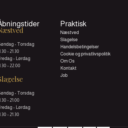
Åbningstider
Praktisk
Næstved
Næstved
Slagelse
Søndag - Torsdag
Handelsbetingelser
1.30 - 21.30
Cookie og privatlivspolitik
redag - Lørdag
Om Os
1.30 - 22.00
Kontakt
Job
Slagelse
Søndag - Torsdag
1.30 - 21.00
redag - Lørdag
1.30 - 21.30