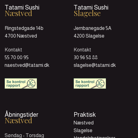
Tatami Sushi
Tatami Sushi
Næstved
Slagelse
Ringstedgade 14b
Jernbanegade 5A
4700 Næstved
4200 Slagelse
Kontakt
Kontakt
55 70 00 95
30 96 58 88
naestved@tatami.dk
slagelse@tatami.dk
Åbningstider
Praktisk
Næstved
Næstved
Slagelse
Søndag - Torsdag