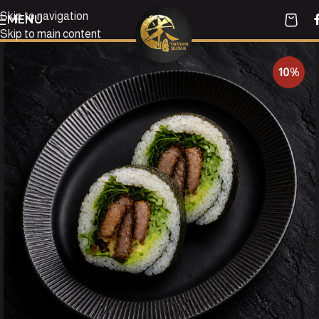
Skip to navigation
MENU
Skip to main content
10%