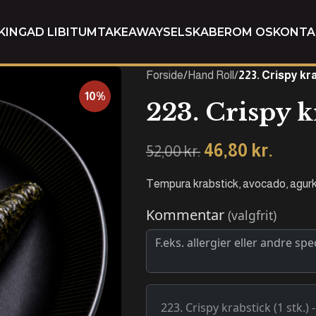
KING
AD LIBITUM
TAKEAWAY
SELSKABER
OM OS
KONTA
Forside
/
Hand Roll
/
223. Crispy kra
10%
223. Crispy kr
46,80
kr.
52,00
kr.
Tempura krabstick, avocado, agurk,