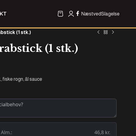
KT
Næstved
Slagelse
bstick (1 stk.)
abstick (1 stk.)
 fiske rogn, ål sauce