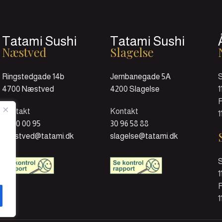
Tatami Sushi
Tatami Sushi
Næstved
Slagelse
Ringstedgade 14b
Jernbanegade 5A
4700 Næstved
4200 Slagelse
1
F
Kontakt
Kontakt
1
55 70 00 95
30 96 58 88
naestved@tatami.dk
slagelse@tatami.dk
1
F
1