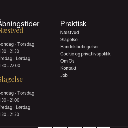
Åbningstider
Praktisk
Næstved
Næstved
Slagelse
Søndag - Torsdag
Handelsbetingelser
1.30 - 21.30
Cookie og privatlivspolitik
redag - Lørdag
Om Os
1.30 - 22.00
Kontakt
Job
Slagelse
Søndag - Torsdag
1.30 - 21.00
redag - Lørdag
1.30 - 21.30