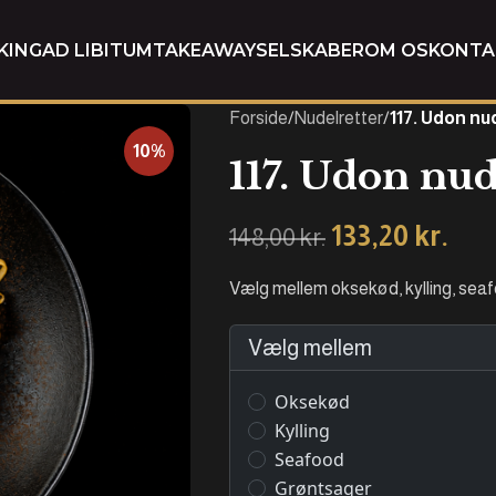
KING
AD LIBITUM
TAKEAWAY
SELSKABER
OM OS
KONTA
Forside
/
Nudelretter
/
117. Udon nu
10%
117. Udon nud
133,20
kr.
148,00
kr.
Vælg mellem oksekød, kylling, seaf