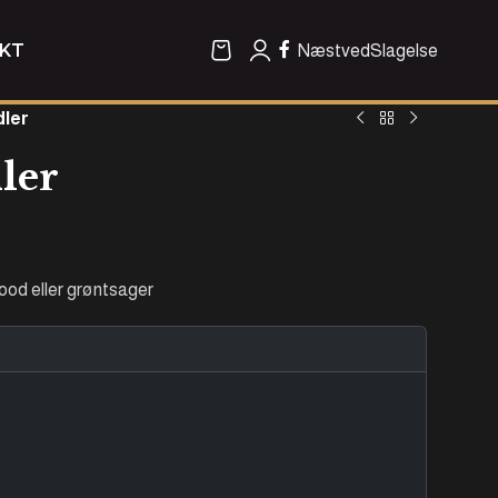
KT
Næstved
Slagelse
dler
ler
ood eller grøntsager