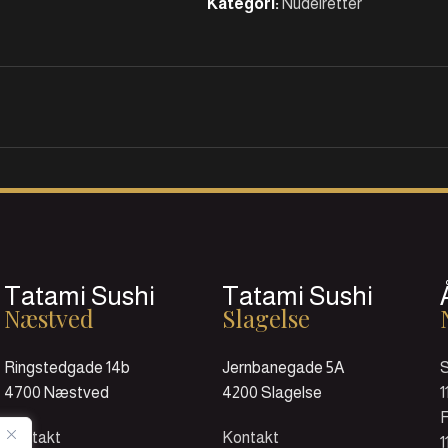
Kategori:
Nudelretter
Tatami Sushi
Tatami Sushi
Næstved
Slagelse
Ringstedgade 14b
Jernbanegade 5A
4700 Næstved
4200 Slagelse
1
F
Kontakt
Kontakt
1