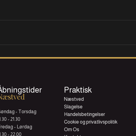
Åbningstider
Praktisk
Næstved
Næstved
Slagelse
Søndag - Torsdag
Handelsbetingelser
1.30 - 21.30
Cookie og privatlivspolitik
redag - Lørdag
Om Os
1.30 - 22.00