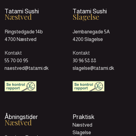
Tatami Sushi
Tatami Sushi
Næstved
Slagelse
Ringstedgade 14b
Jernbanegade 5A
4700 Næstved
4200 Slagelse
Kontakt
Kontakt
55 70 00 95
30 96 58 88
naestved@tatami.dk
slagelse@tatami.dk
Åbningstider
Praktisk
Næstved
Næstved
Slagelse